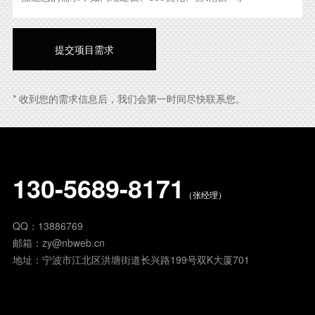
* 收到您的需求信息后，我们会第一时间尽快联系您。
130-5689-8171
（张经理）
QQ：
13886769
邮箱：
zy@nbweb.cn
地址：宁波市江北区洪塘街道长兴路199号双K大厦701