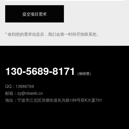
* 收到您的需求信息后，我们会第一时间尽快联系您。
130-5689-8171
（张经理）
QQ：
13886769
邮箱：
zy@nbweb.cn
地址：宁波市江北区洪塘街道长兴路199号双K大厦701