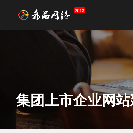
2013
集团上市企业网站