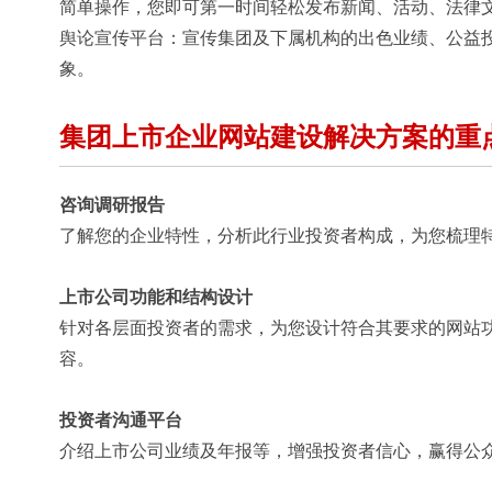
简单操作，您即可第一时间轻松发布新闻、活动、法律
舆论宣传平台：宣传集团及下属机构的出色业绩、公益
象。
集团上市企业网站建设解决方案的重
咨询调研报告
了解您的企业特性，分析此行业投资者构成，为您梳理
上市公司功能和结构设计
针对各层面投资者的需求，为您设计符合其要求的网站
容。
投资者沟通平台
介绍上市公司业绩及年报等，增强投资者信心，赢得公