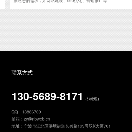
联系方式
130-5689-8171
（张经理）
QQ：
13886769
邮箱：
zy@nbweb.cn
地址：宁波市江北区洪塘街道长兴路199号双K大厦701