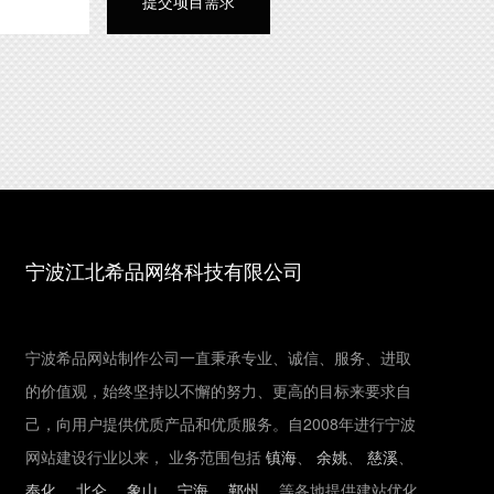
宁波江北希品网络科技有限公司
宁波希品网站制作公司一直秉承专业、诚信、服务、进取
的价值观，始终坚持以不懈的努力、更高的目标来要求自
己，向用户提供优质产品和优质服务。自2008年进行宁波
网站建设行业以来， 业务范围包括
镇海
、
余姚
、
慈溪
、
奉化
、
北仑
、
象山
、
宁海
、
鄞州
、 等各地提供建站优化