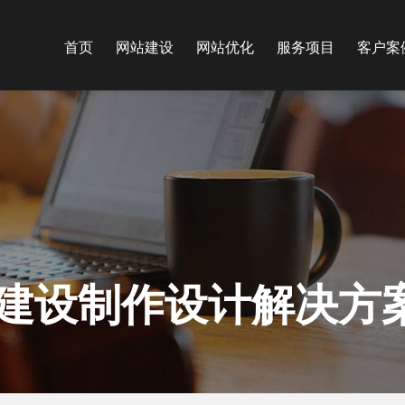
首页
网站建设
网站优化
服务项目
客户案
建设制作设计解决方