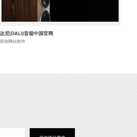
达尼(DALI)音箱中国官网
音响网站制作