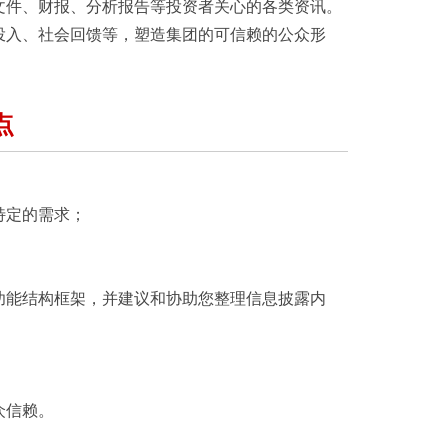
文件、财报、分析报告等投资者关心的各类资讯。
投入、社会回馈等，塑造集团的可信赖的公众形
点
特定的需求；
功能结构框架，并建议和协助您整理信息披露内
众信赖。