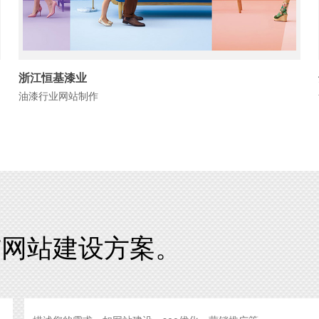
浙江恒基漆业
油漆行业网站制作
与网站建设方案。